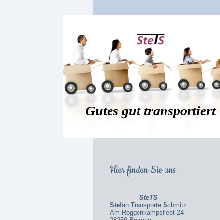
Gutes gut transportiert
Hier finden Sie uns
SteTS
Ste
fan
T
ransporte
S
chmitz
Am Roggenkampsfleet 24
28259 Bremen